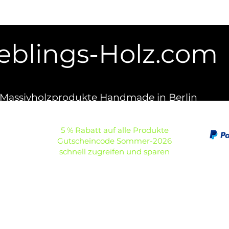
ieblings-Holz.com
Massivholzprodukte Handmade in Berlin
5 % Rabatt auf alle Produkte
Gutscheincode Sommer-2026
schnell zugreifen und sparen