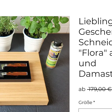
Lieblin
Gesche
Schnei
"Flora"
und
Damast
ab
 179,00 €
Größe
*