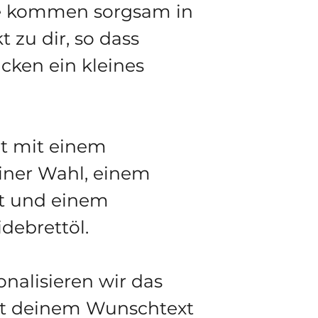
haben.
te kommen sorgsam in
Farbintensi
Unterseite
 zu dir, so dass
es Zeit zu
cken ein kleines
empfehlen
der Marke 
Wenn du d
verspreche
Set mit einem
Freude mi
iner Wahl, einem
Produkten
t und einem
debrettöl.
nalisieren wir das
it deinem Wunschtext