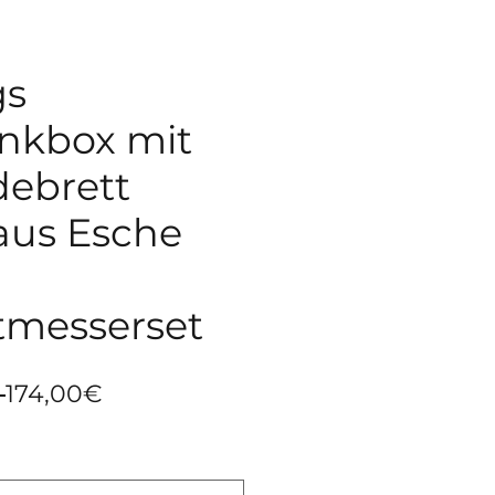
gs
nkbox mit
debrett
 aus Esche
messerset
Standardpreis
Sale-
 
174,00€
Preis