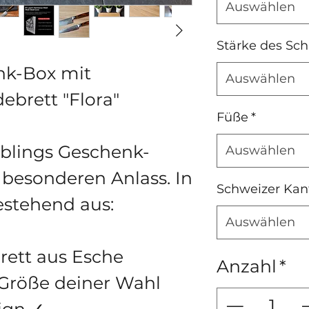
Auswählen
Stärke des Sch
nk-Box mit
Auswählen
ebrett "Flora"
Füße
*
blings Geschenk-
Auswählen
 besonderen Anlass. In
Schweizer Kan
estehend aus:
Auswählen
ett aus Esche
Anzahl
*
 Größe deiner Wahl
ign ✓