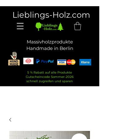
Lieblings-Holz.com
Massivholzprodukte
Handmade in Berlin
5 % Rabatt auf alle Produkte
Gutscheincode Sommer-2026
schnell zugreifen und sparen