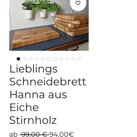
Lieblings
Schneidebrett
Hanna aus
Eiche
Stirnholz
Standardpreis
Sale-
ab
 99,00 € 
94,00€