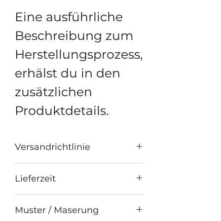
Eine ausführliche
Beschreibung zum
Herstellungsprozess,
erhälst du in den
zusätzlichen
Produktdetails.
Versandrichtlinie
Ab einem
Lieferzeit
Bestellwert von
Bitte beachte, dass
100,-€ versenden
Muster / Maserung